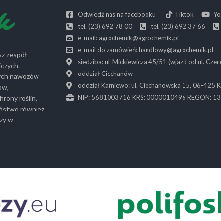
Odwiedź nas na facebooku
Tiktok
Yo
tel. (23) 692 78 00
tel. (23) 692 37 66
e-mail: agrochemik@agrochemik.pl
e-mail do zamówień: handlowy@agrochemik.pl
sz zespół
siedziba: ul. Mickiewicza 45/51 (wjazd od ul. Cze
iczych.
oddział Ciechanów
wych nawozów
oddział Karniewo: ul. Ciechanowska 15, 06-425 
ów,
NIP: 5681003716 KRS: 0000010496 REGON: 1
hrony roślin,
Państwo również
rzy w