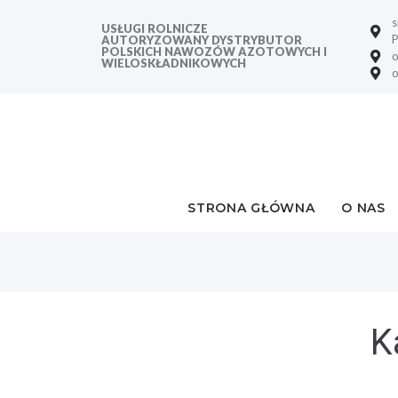
s
USŁUGI ROLNICZE
P
AUTORYZOWANY DYSTRYBUTOR
POLSKICH NAWOZÓW AZOTOWYCH I
o
WIELOSKŁADNIKOWYCH
o
STRONA GŁÓWNA
O NAS
K