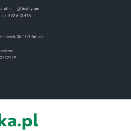
uTube
Instagram
tel. 692 633 415
reśniowej), 06-100 Pułtusk
Karniewo
30232729